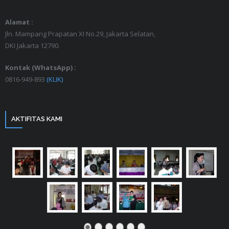
Alamat :
Jln. Mampang Prapatan XI No.29, Jakarta Selatan,
DKI Jakarta 12790.
Kontak (WhatsApp) :
0816-949-893
(KLIK)
AKTIFITAS KAMI