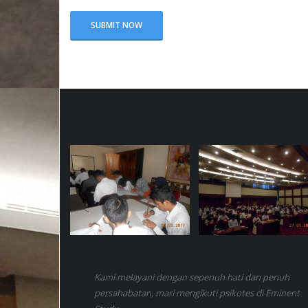
Kami melayani dengan sepenuh hati dan penuh
persahabatan, mari mengikuti psikotes di Eminent