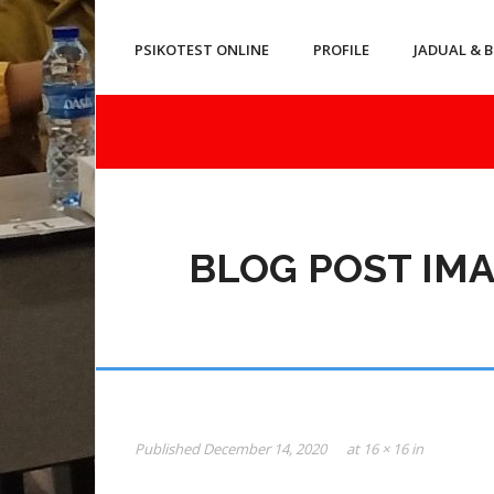
PSIKOTEST ONLINE
PROFILE
JADUAL & B
BLOG POST IMA
Published
December 14, 2020
at
16 × 16
in