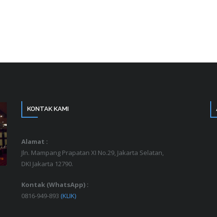
KONTAK KAMI
Alamat :
Jln. Mampang Prapatan XI No.29, Jakarta Selatan,
DKI Jakarta 12790.
Kontak (WhatsApp) :
0816-949-893
(KLIK)